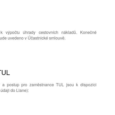
ží k výpočtu úhrady cestovních nákladů. Konečné
 bude uvedeno v Účastnické smlouvě.
 TUL
y a postup pro zaměstnance TUL jsou k dispozici
 údaji do Liane):