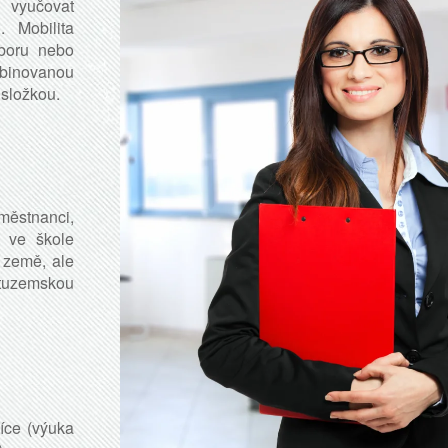
 vyučovat
. Mobilita
boru nebo
mbinovanou
 složkou.
ěstnanci,
ž ve škole
 země, ale
uzemskou
íce (výuka