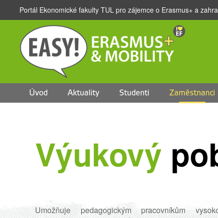
Portál Ekonomické fakulty TUL pro zájemce o Erasmus+ a zahran
Přejít na hlavní obsah
Úvod
Aktuality
Studenti
Zaměstnanci
Výukový
pob
Umožňuje pedagogickým pracovníkům vysoko