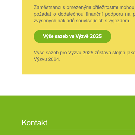
Zaměstnanci s omezenými příležitostmi mohou
požádat o dodatečnou finanční podporu na p
zvýšených nákladů souvisejících s výjezdem
Výše sazeb ve Výzvě 2025
Výše sazeb pro Výzvu 2025 zůstává stejná jako
Výzvu 2024.
Kontakt