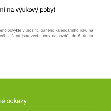
ení na výukový pobyt
šeno obvykle v prosinci daného kalendářního roku na
vého řízení jsou zveřejněny nejpozději do 5. února
né odkazy