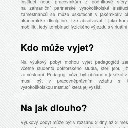
institucí nebo pracovníkům z podnikové sféry
na zahraniční partnerské vysokoškolské instituci
zaměstnanců se může uskutečnit v jakémkoliv o
akademické disciplíně. Lze absolvovat i jako ko
mobilitu, tedy kombinaci fyzického výjezdu s virtuální
Kdo může vyjet?
Na výukový pobyt mohou vyjet pedagogičtí zam
včetně studentů doktorského studia, kteří jsou ji
zaměstnaní. Pedagog může být občanem jakékoliv
musí být v pracovněprávním vztahu s t
vysokoškolskou institucí, která jej vysílá.
Na jak dlouho?
Výukový pobyt může být v rozsahu 2 dny až 2 měs