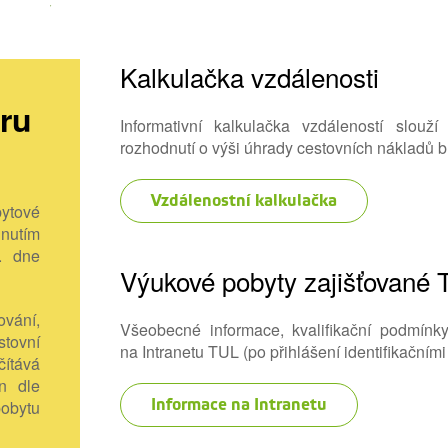
Kalkulačka vzdálenosti
ru
Informativní kalkulačka vzdáleností slou
rozhodnutí o výši úhrady cestovních nákladů
Vzdálenostní kalkulačka
bytové
dnutím
. dne
Výukové pobyty zajišťované
vání,
Všeobecné informace, kvalifikační podmínk
stovní
na Intranetu TUL (po přihlášení identifikačními
ítává
n dle
pobytu
Informace na Intranetu