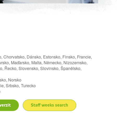
o, Chorvatsko, Dánsko, Estonsko, Finsko, Francie,
embursko, Maďarsko, Malta, Německo, Nizozemsko,
, Řecko, Slovensko, Slovinsko, Španělsko,
nsko, Norsko
e, Srbsko, Turecko
)
verzit
Staff weeks search