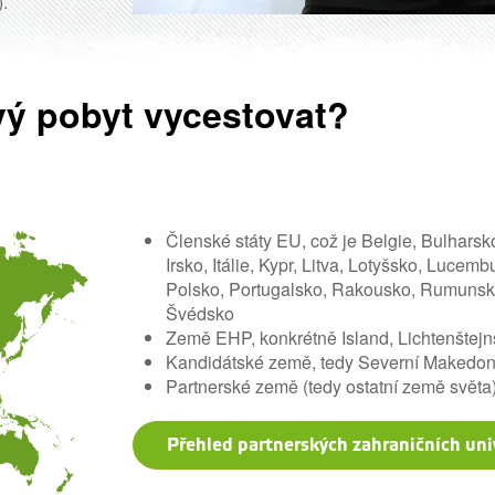
).
ý pobyt vycestovat?
Členské státy EU, což je Belgie, Bulharsk
Irsko, Itálie, Kypr, Litva, Lotyšsko, Luc
Polsko, Portugalsko, Rakousko, Rumunsko
Švédsko
Země EHP, konkrétně Island, Lichtenštej
Kandidátské země, tedy Severní Makedoni
Partnerské země (tedy ostatní země světa
Přehled partnerských zahraničních uni