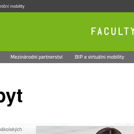
iční mobility
Mezinárodní partnerství
BIP a virtuální mobility
yt
školských