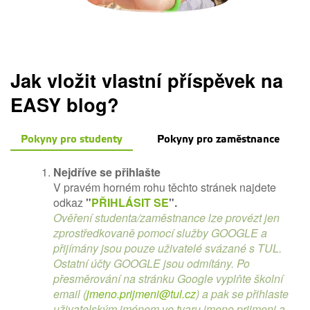
Jak vložit vlastní příspěvek na
EASY blog?
Pokyny pro studenty
Pokyny pro zaměstnance
Nejdříve se přihlašte
V pravém horném rohu těchto stránek najdete
odkaz
"
PŘIHLÁSIT SE
".
Ověření studenta/zaměstnance lze provézt jen
zprostředkovaně pomocí služby GOOGLE a
přijímány jsou pouze uživatelé svázané s TUL.
Ostatní účty GOOGLE jsou odmítány. Po
přesměrování na stránku Google vyplňte školní
email (
jmeno.prijmeni@tul.cz
) a pak se přihlaste
uživatelským jménem ve tvaru jmeno.prijmeni a