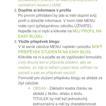
centrálním heslem LIANE.
Doplňte si informace v profilu
Po prvním přihlášení by jste si měli doplnit svůj
profil o důležité informace. V horní liště MENU
máte nyní zpřístupněnou záložku UŽIVATEL.
Najeďte na ní myší a klikněte na
MŮJ PROFIL NA
EASY BLOGU
.
Vložte příspěvek blogu
V té samé záložce MENU najdete i položku
NOVÝ
PŘÍSPĚVEK STUDENTA NA EASY BLOG
.
Klikněte na ní a pusťte se do vyplňování formuláře.
Celý dlouhý text si připravte předem, aby se
nestalo, že Vás to během psaní textu odhlásí na
pozadí a pak se příspěvek neuloží.
Formulář pro vložení příspěvku blogu se skládá ze
čtyř záložek:
OBSAH
- Základní kostra článku se
skládá z titulku, aliasu a textu.
TITULEK by měl být jednoduchý,
jednoznačný a měl by charakterizovat