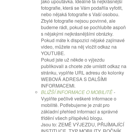
jako upoutávka. Ideálně ta nejkrásnější
fotografie, která se Vám podařila vyfotit,
nebo nějaká fotografie s Vaší osobou.
Zbylé fotografie nejsou povinné, ale
budeme rádi, pokud se pochlubíte aspoň
s nějakými nejkrásnějšími obrázky.
Pokud máte k dispozici nějaké zajímavé
video, můžete na něj vložit odkaz na
YOUTUBE.
Pokud jste už někde o výjezdu
publikovali a chcete zde umístit odkaz na
stránku, vyplňte URL adresu do kolonky
WEBOVÁ ADRESA S DALŠÍMI
INFORMACEMI.
BLIŽŠÍ INFORMACE O MOBILITĚ
-
Vyplňte pečlivě veškeré informace o
mobilitě. Potřebujeme je znát pro
základní přehled informací a správné
třídění všech příspěvků blogu.
Jsou to: ZEMĚ VÝJEZDU, PŘIJÍMAJÍCÍ
INSTITUCE, TYP MOBILITY, ROČNÍK