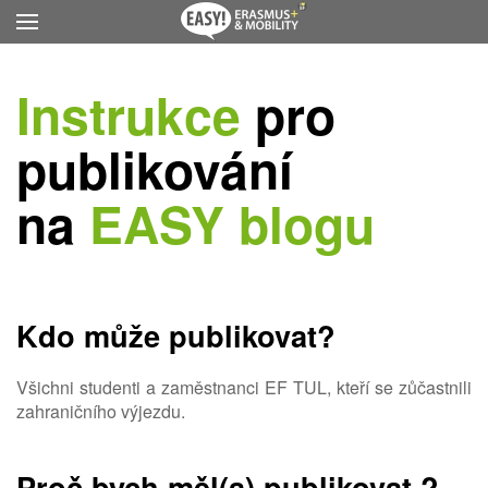
Přejít na hlavní obsah
Instrukce
pro
publikování
na
EASY blogu
Kdo může publikovat?
Všichni studenti a zaměstnanci EF TUL, kteří se zůčastnili
zahraničního výjezdu.
Proč bych měl(a) publikovat ?