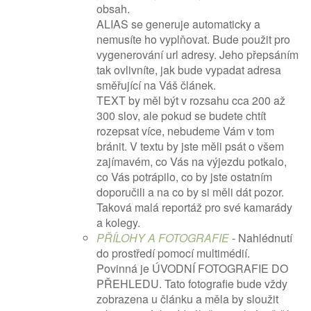
obsah.
ALIAS se generuje automaticky a
nemusíte ho vyplňovat. Bude použit pro
vygenerování url adresy. Jeho přepsáním
tak ovlivníte, jak bude vypadat adresa
směřující na Váš článek.
TEXT by měl být v rozsahu cca 200 až
300 slov, ale pokud se budete chtít
rozepsat více, nebudeme Vám v tom
bránit. V textu by jste měli psát o všem
zajímavém, co Vás na výjezdu potkalo,
co Vás potrápilo, co by jste ostatním
doporučili a na co by si měli dát pozor.
Taková malá reportáž pro své kamarády
a kolegy.
PŘÍLOHY A FOTOGRAFIE
- Nahlédnutí
do prostředí pomocí multimédií.
Povinná je ÚVODNÍ FOTOGRAFIE DO
PŘEHLEDU. Tato fotografie bude vždy
zobrazena u článku a měla by sloužit