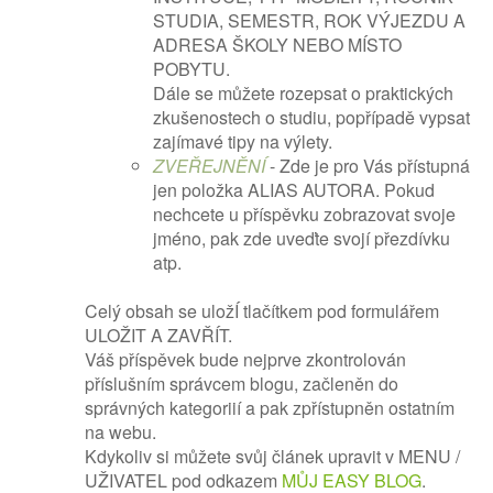
STUDIA, SEMESTR, ROK VÝJEZDU A
ADRESA ŠKOLY NEBO MÍSTO
POBYTU.
Dále se můžete rozepsat o praktických
zkušenostech o studiu, popřípadě vypsat
zajímavé tipy na výlety.
ZVEŘEJNĚNÍ
- Zde je pro Vás přístupná
jen položka ALIAS AUTORA. Pokud
nechcete u příspěvku zobrazovat svoje
jméno, pak zde uveďte svojí přezdívku
atp.
Celý obsah se uložÍ tlačítkem pod formulářem
ULOŽIT A ZAVŘÍT.
Váš příspěvek bude nejprve zkontrolován
příslušním správcem blogu, začleněn do
správných kategoriií a pak zpřístupněn ostatním
na webu.
Kdykoliv si můžete svůj článek upravit v MENU /
UŽIVATEL pod odkazem
MŮJ EASY BLOG
.