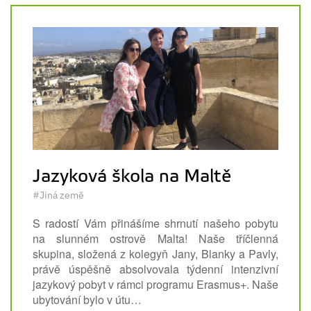
Jazyková škola na Maltě
#Jiná země
S radostí Vám přinášíme shrnutí našeho pobytu
na slunném ostrově Malta! Naše tříčlenná
skupina, složená z kolegyň Jany, Blanky a Pavly,
právě úspěšně absolvovala týdenní intenzivní
jazykový pobyt v rámci programu Erasmus+. Naše
ubytování bylo v útu…