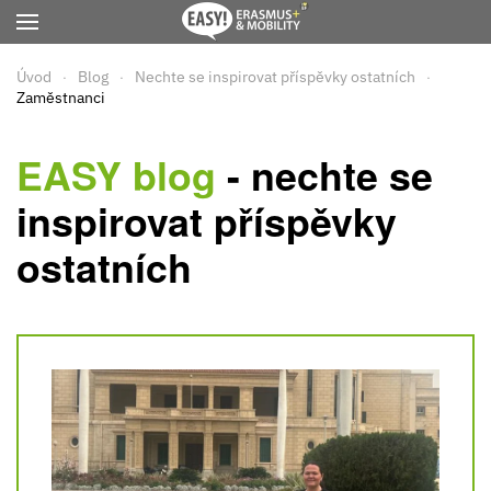
Přejít na hlavní obsah
Úvod
Blog
Nechte se inspirovat příspěvky ostatních
Zaměstnanci
EASY blog
- nechte se
inspirovat příspěvky
ostatních