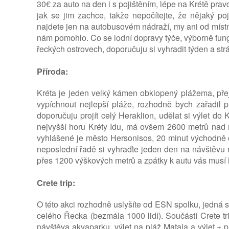
30€ za auto na den i s pojištěním, lépe na Krétě pr
jak se jim zachce, takže nepočítejte, že nějaký 
najdete jen na autobusovém nádraží, my ani od místn
nám pomohlo. Co se lodní dopravy týče, výborně fung
řeckých ostrovech, doporučuju si vyhradit týden a strá
Příroda:
Kréta je jeden velký kámen obklopený plážema, přej
vypíchnout nejlepší pláže, rozhodně bych zařadil p
doporučuju projít celý Heraklion, udělat si výlet d
nejvyšší horu Kréty Idu, má ovšem 2600 metrů nad m
vyhlášené je město Hersonisos, 20 minut východně 
neposlední řadě si vyhraďte jeden den na návštěvu r
přes 1200 výškových metrů a zpátky k autu vás musí ho
Crete trip:
O této akci rozhodně uslyšíte od ESN spolku, jedná 
celého Řecka (bezmála 1000 lidí). Součástí Crete tri
návštěva akvaparku, výlet na pláž Matala a výlet + pá