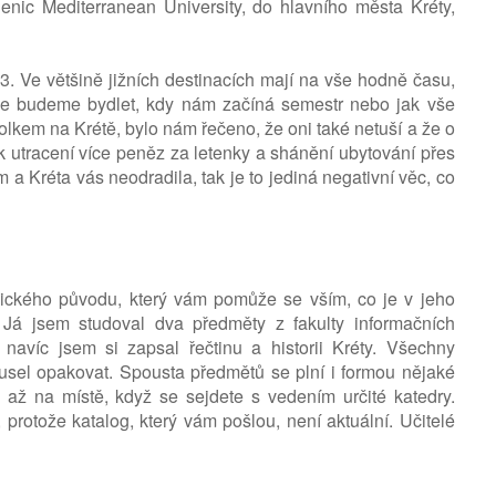
enic Mediterranean University, do hlavního města Kréty,
. Ve většině jižních destinacích mají na vše hodně času,
de budeme bydlet, kdy nám začíná semestr nebo jak vše
lkem na Krétě, bylo nám řečeno, že oni také netuší a že o
 utracení více peněz za letenky a shánění ubytování přes
m a Kréta vás neodradila, tak je to jediná negativní věc, co
lického původu, který vám pomůže se vším, co je v jeho
 Já jsem studoval dva předměty z fakulty informačních
navíc jsem si zapsal řečtinu a historii Kréty. Všechny
sel opakovat. Spousta předmětů se plní i formou nějaké
 až na místě, když se sejdete s vedením určité katedry.
protože katalog, který vám pošlou, není aktuální. Učitelé