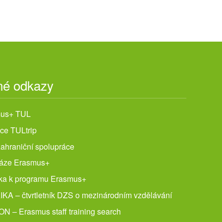
né odkazy
us+ TUL
ce TULtrip
ahraniční spolupráce
áze Erasmus+
čka k programu Erasmus+
KA – čtvrtletník DZS o mezinárodním vzdělávání
N – Erasmus staff training search