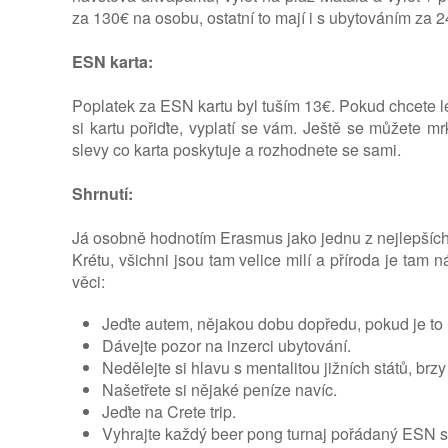
za 130€ na osobu, ostatní to mají i s ubytováním za 2
ESN karta:
Poplatek za ESN kartu byl tuším 13€. Pokud chcete lét
si kartu pořiďte, vyplatí se vám. Ještě se můžete m
slevy co karta poskytuje a rozhodnete se sami.
Shrnutí:
Já osobně hodnotím Erasmus jako jednu z nejlepších z
Krétu, všichni jsou tam velice milí a příroda je tam
věci:
Jeďte autem, nějakou dobu dopředu, pokud je to 
Dávejte pozor na inzerci ubytování.
Nedělejte si hlavu s mentalitou jižních států, brzy
Našetřete si nějaké peníze navíc.
Jeďte na Crete trip.
Vyhrajte každý beer pong turnaj pořádaný ESN sp