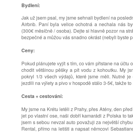
Bydlení:
Jak už jsem psal, my jsme sehnali bydlení na poslední
Airbnb. Paní byla velice ochotná a nechala nás by
(300€ měsíčně / osoba). Dejte si hlavně pozor na str
bezpečné a můžou vás snadno okrást (nebyli byste pr
Ceny:
Pokud plánujete vyjít s tím, co vám přistane na účtu o
chodit většinou pěšky a pít vodu z kohoutku. My j
pokryl 1/3 všech výdajů, které jsme měli. Nutné je
jezdili na výlety a pivo v hospodě stálo 3-5€, takže t
Cesta + cestování:
My jsme na Krétu letěli z Prahy, přes Atény, den př
jet po vlastní ose, naši dobří kamarádi z Polska to ta
jsem s sebou nevzal auto považuji za největší chyb
Rental, přímo na letišti a napsat němcovi Sebastian