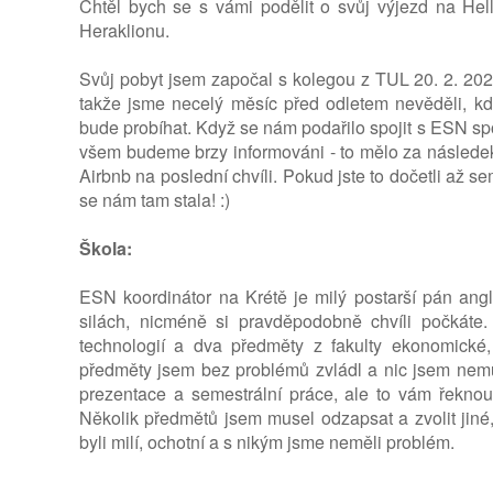
Chtěl bych se s vámi podělit o svůj výjezd na Hell
Heraklionu.
Svůj pobyt jsem započal s kolegou z TUL 20. 2. 2023
takže jsme necelý měsíc před odletem nevěděli, k
bude probíhat. Když se nám podařilo spojit s ESN spo
všem budeme brzy informováni - to mělo za následek
Airbnb na poslední chvíli. Pokud jste to dočetli až se
se nám tam stala! :)
Škola:
ESN koordinátor na Krétě je milý postarší pán ang
silách, nicméně si pravděpodobně chvíli počkáte.
technologií a dva předměty z fakulty ekonomické, 
předměty jsem bez problémů zvládl a nic jsem nemu
prezentace a semestrální práce, ale to vám řeknou
Několik předmětů jsem musel odzapsat a zvolit jiné, 
byli milí, ochotní a s nikým jsme neměli problém.