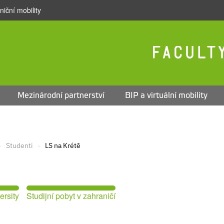
iční mobility
Mezinárodní partnerství
BIP a virtuální mobility
Studenti
LS na Krétě
ersity
Studijní pobyt v zahraničí