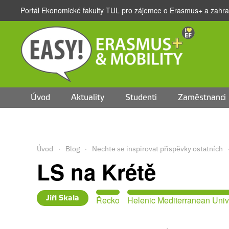
Portál Ekonomické fakulty TUL pro zájemce o Erasmus+ a zahran
Přejít na hlavní obsah
Úvod
Aktuality
Studenti
Zaměstnanci
Úvod
Blog
Nechte se inspirovat příspěvky ostatních
LS na Krétě
Jiří Skala
Řecko
Helenic Mediterranean Univ