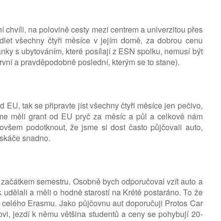
 chvíli, na polovině cesty mezi centrem a univerzitou přes
dlet všechny čtyři měsíce v jejím domě, za dobrou cenu
ánky s ubytováním, které posílají z ESN spolku, nemusí být
vní a pravděpodobně poslední, kterým se to stane).
d EU, tak se připravte jíst všechny čtyři měsíce jen pečivo,
sme měli grant od EU pryč za měsíc a půl a celkově nám
 ovšem podotknout, že jsme si dost často půjčovali auto,
o skáče snadno.
ed začátkem semestru. Osobně bych odporučoval vzít auto a
k udělali a měli o hodně starostí na Krétě postaráno. To že
u celého Erasmu. Jako půjčovnu aut doporučuji Protos Car
ovi, jezdí k němu většina studentů a ceny se pohybují 20-