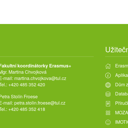
Užiteč
Fakultní koordinátorky Erasmus+
Erasm
Mgr. Martina Chvojková
Aplika
E-mail:
martina.chvojkova@tul.cz
Tel.:
+420 485 352 420
Dům z
Datab
Petra Stolín Froese
E-mail:
petra.stolin.froese@tul.cz
Příru
Tel.:
+420 485 352 418
MOZAI
IMOTIO