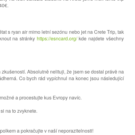
40€.
at s ryan air mimo letní sezónu nebo jet na Crete Trip, tak
rknout na stránky
https://esncard.org/
kde najdete všechny
kušeností. Absolutně nelituji, že jsem se dostal právě na
 nádherná. Co bych rád vypíchnul na konec jsou následující
možné a procestujte kus Evropy navíc.
 si na to zvyknete.
olkem a pokračujte v naší neporazitelnosti!