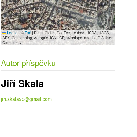
Leaflet
|
©
Esri
| DigitalGlobe, GeoEye, i-cubed, USDA, USGS,
AEX, Getmapping, Aerogrid, IGN, IGP, swisstopo, and the GIS User
Community
Autor příspěvku
Jiří Skala
jiri.skala95@gmail.com