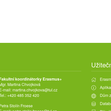
Užiteč
Fakultní koordinátorky Erasmus+
Erasm
Mgr. Martina Chvojková
Aplika
E-mail:
martina.chvojkova@tul.cz
Tel.:
+420 485 352 420
Dům z
Datab
Petra Stolín Froese