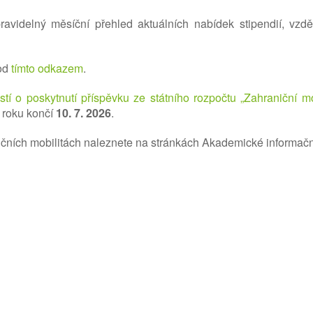
videlný měsíční přehled aktuálních nabídek stipendií, vzdělá
pod
tímto odkazem
.
tí o poskytnutí příspěvku ze státního rozpočtu „Zahraniční mo
o roku končí
10. 7. 2026
.
ičních mobilitách naleznete na stránkách Akademické informačn