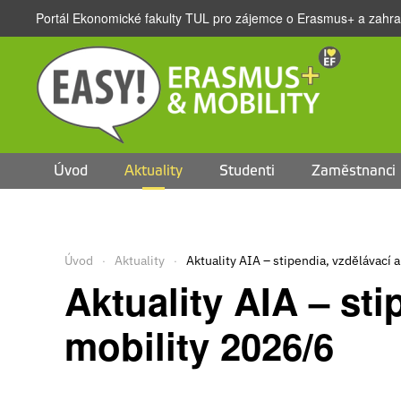
Portál Ekonomické fakulty TUL pro zájemce o Erasmus+ a zahran
Přejít na hlavní obsah
Úvod
Aktuality
Studenti
Zaměstnanci
Úvod
Aktuality
Aktuality AIA – stipendia, vzdělávací 
Aktuality AIA – sti
mobility 2026/6